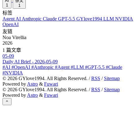
AI
杂文
1
1
标签
Agent
AI
Anthropic
Claude
GPT-5.5
GYlove1994
LLM
NVIDIA
OpenAI
友链
Noa Virellia
2026
1 篇文章
05-09
Daily AI Brief - 2026-05-09
#AI #OpenAI #Anthropic #Agent #LLM #GPT-5.5 #Claude
#NVIDIA
©
2026
GYlove1994. All Rights Reserved. /
RSS
/
Sitemap
Powered by
Astro
&
Fuwari
©
2026
GYlove1994. All Rights Reserved. /
RSS
/
Sitemap
Powered by
Astro
&
Fuwari